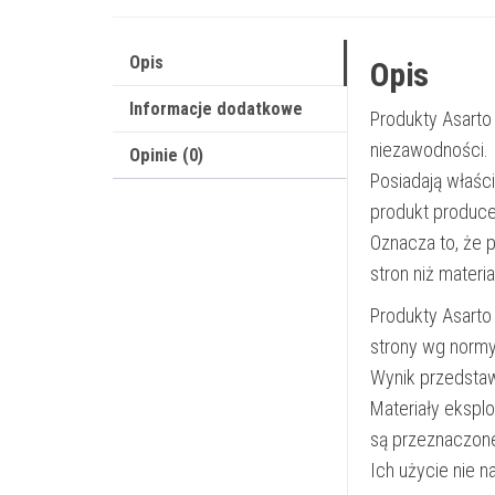
Opis
Opis
Informacje dodatkowe
Produkty Asarto
niezawodności.
Opinie (0)
Posiadają właśc
produkt produce
Oznacza to, że 
stron niż materi
Produkty Asarto
strony wg norm
Wynik przedsta
Materiały ekspl
są przeznaczon
Ich użycie nie 