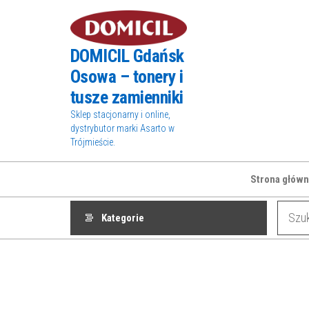
Przejdź
do
treści
DOMICIL Gdańsk
Osowa – tonery i
tusze zamienniki
Sklep stacjonarny i online,
dystrybutor marki Asarto w
Trójmieście.
Strona główn
Kategorie