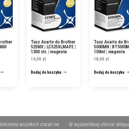
Brother
Tusz Asarto do Brother
Tusz Asarto do Br
 600
525MX | LC525XLMAP2 |
5000MN | BT5000M
1300 str. | magenta
100ml | magenta
14,00
zł
18,00
zł
Dodaj do koszyka
Dodaj do koszyka
ołożenia wszelkich starań nie
W wyświetlanej ofercie sklepu