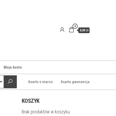
0
0,00 zł
Moje konto
Asarto o marce
Asarto gwarancja
KOSZYK
Brak produktów w koszyku.