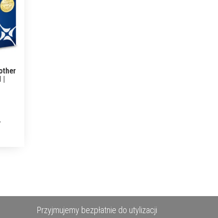
other
 |
Przyjmujemy bezpłatnie do utylizacji