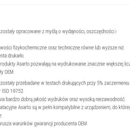
|
6000
str.
 zostały opracowane z myślą o wydajności, oszczędności i
|
black
iwości fizykochemiczne oraz techniczne równe lub wyższe niż
nta drukarki.
produkty Asarto pozwalają na wydrukowanie znacznie większej lic
ały OEM.
 zostały przebadane w testach drukujących przy 5% zaczernieniu
y ISO 19752.
wia bardzo dobrą jakość wydruków oraz wysoką niezawodność.
oatacyjne Asarto są w pełni kompatybilne z urządzeniem, do któr
e.
narusza warunków gwarancji producenta OEM.