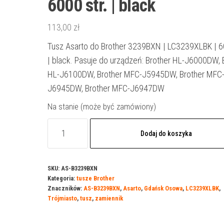
6000 str. | black
113,00
zł
Tusz Asarto do Brother 3239BXN | LC3239XLBK | 60
| black. Pasuje do urządzeń: Brother HL-J6000DW, 
HL-J6100DW, Brother MFC-J5945DW, Brother MFC
J6945DW, Brother MFC-J6947DW
Na stanie (może być zamówiony)
ilość
Dodaj do koszyka
Tusz
Asarto
do
SKU:
AS-B3239BXN
Kategoria:
tusze Brother
Brother
Znaczników:
AS-B3239BXN
,
Asarto
,
Gdańsk Osowa
,
LC3239XLBK
,
3239BXN
Trójmiasto
,
tusz
,
zamiennik
|
LC3239XLBK