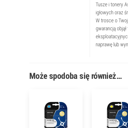
Tusze i tonery 
igłowych oraz ś
W trosce o Twoj
gwarancją objął
eksploatacyjnyc
naprawę lub wym
Może spodoba się również…