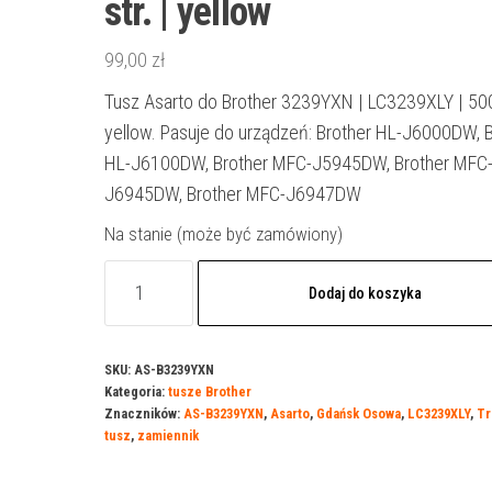
str. | yellow
99,00
zł
Tusz Asarto do Brother 3239YXN | LC3239XLY | 5000
yellow. Pasuje do urządzeń: Brother HL-J6000DW, B
HL-J6100DW, Brother MFC-J5945DW, Brother MFC
J6945DW, Brother MFC-J6947DW
Na stanie (może być zamówiony)
ilość
Dodaj do koszyka
Tusz
Asarto
do
SKU:
AS-B3239YXN
Kategoria:
tusze Brother
Brother
Znaczników:
AS-B3239YXN
,
Asarto
,
Gdańsk Osowa
,
LC3239XLY
,
Tr
3239YXN
tusz
,
zamiennik
|
LC3239XLY