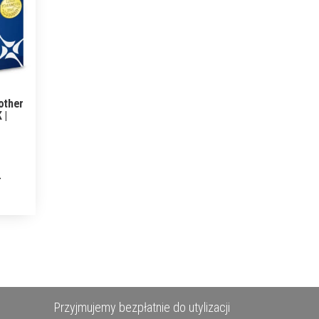
other
 |
Przyjmujemy bezpłatnie do utylizacji