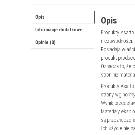
Opis
Opis
Informacje dodatkowe
Produkty Asarto
niezawodności.
Opinie (0)
Posiadają właśc
produkt produce
Oznacza to, że 
stron niż materi
Produkty Asarto
strony wg norm
Wynik przedsta
Materiały ekspl
są przeznaczon
Ich użycie nie 