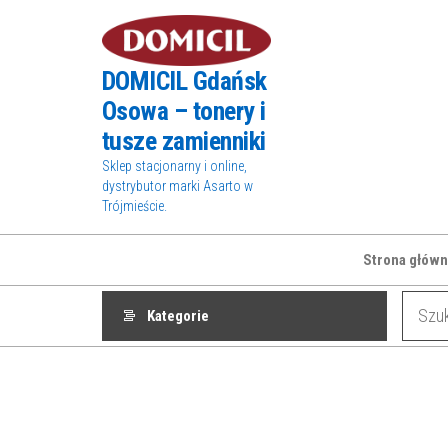
Przejdź
do
treści
DOMICIL Gdańsk
Osowa – tonery i
tusze zamienniki
Sklep stacjonarny i online,
dystrybutor marki Asarto w
Trójmieście.
Strona główn
Kategorie