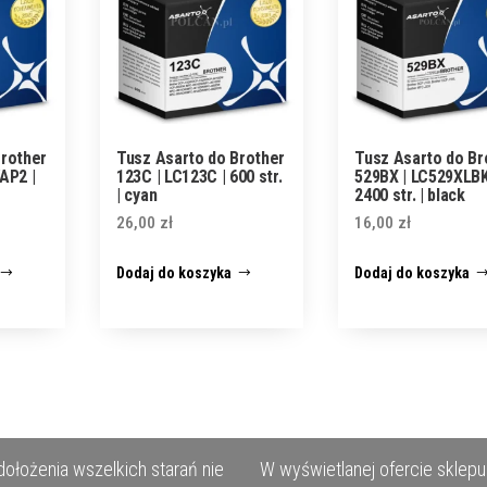
Brother
Tusz Asarto do Brother
Tusz Asarto do Br
AP2 |
123C | LC123C | 600 str.
529BX | LC529XLBK
| cyan
2400 str. | black
26,00
zł
16,00
zł
Dodaj do koszyka
Dodaj do koszyka
ołożenia wszelkich starań nie
W wyświetlanej ofercie sklepu