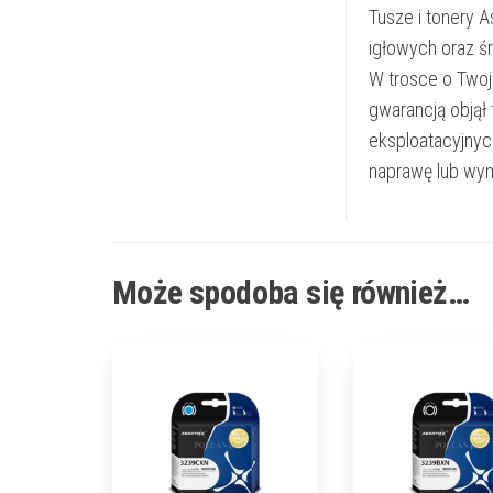
Tusze i tonery 
igłowych oraz ś
W trosce o Twoj
gwarancją objął
eksploatacyjnyc
naprawę lub wym
Może spodoba się również…