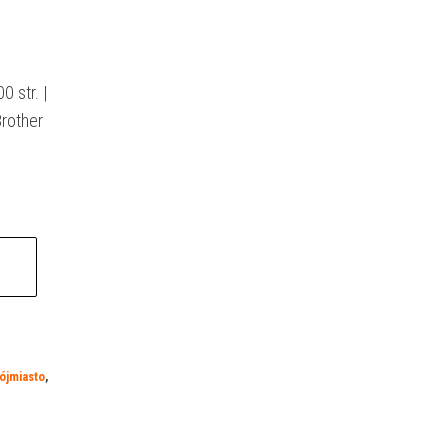
 str. |
rother
-
ójmiasto
,