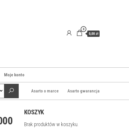
0
0,00 zł
Moje konto
Asarto o marce
Asarto gwarancja
KOSZYK
000
Brak produktów w koszyku.