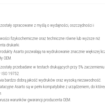
|
5000
str.
 zostały opracowane z myślą o wydajności, oszczędności i
|
yellow
iwości fizykochemiczne oraz techniczne równe lub wyższe niż
nta drukarki.
produkty Asarto pozwalają na wydrukowanie znacznie większej lic
ały OEM.
 zostały przebadane w testach drukujących przy 5% zaczernieniu
y ISO 19752.
wia bardzo dobrą jakość wydruków oraz wysoką niezawodność.
oatacyjne Asarto są w pełni kompatybilne z urządzeniem, do któr
e.
narusza warunków gwarancji producenta OEM.