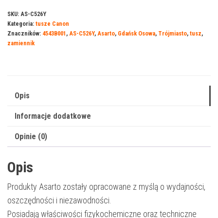
do
SKU:
AS-C526Y
Kategoria:
tusze Canon
Canon
Znaczników:
4543B001
,
AS-C526Y
,
Asarto
,
Gdańsk Osowa
,
Trójmiasto
,
tusz
,
526Y
zamiennik
|
4543B001
|
515
Opis
str.
Informacje dodatkowe
|
yellow
Opinie (0)
Opis
Produkty Asarto zostały opracowane z myślą o wydajności,
oszczędności i niezawodności.
Posiadają właściwości fizykochemiczne oraz techniczne