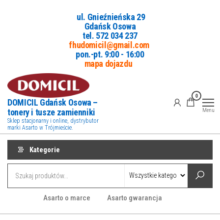
Przejdź
ul. Gnieźnieńska 29
do
Gdańsk Osowa
treści
tel. 5
72 034 237
fhudomicil@gmail.com
pon.-pt. 9:00 - 16:00
mapa dojazdu
0
DOMICIL Gdańsk Osowa –
tonery i tusze zamienniki
Menu
Sklep stacjonarny i online, dystrybutor
marki Asarto w Trójmieście.
Kategorie
Asarto o marce
Asarto gwarancja