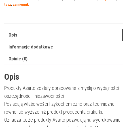
2500MX
tusz
,
zamiennik
|
9266B001
|
1295
Opis
str.
Informacje dodatkowe
|
magenta
Opinie (0)
Opis
Produkty Asarto zostały opracowane z myślą o wydajności,
oszczędności i niezawodności.
Posiadają właściwości fizykochemiczne oraz techniczne
równe lub wyższe niż produkt producenta drukarki.
Oznacza to, że produkty Asarto pozwalają na wydrukowanie