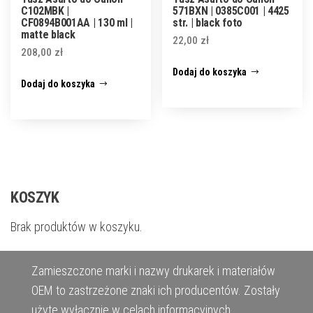
C102MBK |
571BXN | 0385C001 | 4425
CF0894B001AA | 130 ml |
str. | black foto
matte black
22,00
zł
208,00
zł
Dodaj do koszyka
Dodaj do koszyka
KOSZYK
Brak produktów w koszyku.
Zamieszczone marki i nazwy drukarek i materiałów
OEM to zastrzeżone znaki ich producentów. Zostały
użyte wyłącznie w celach informacyjnych.