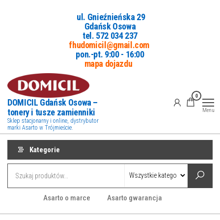
Przejdź
ul. Gnieźnieńska 29
do
Gdańsk Osowa
treści
tel. 5
72 034 237
fhudomicil@gmail.com
pon.-pt. 9:00 - 16:00
mapa dojazdu
0
DOMICIL Gdańsk Osowa –
tonery i tusze zamienniki
Menu
Sklep stacjonarny i online, dystrybutor
marki Asarto w Trójmieście.
Kategorie
Asarto o marce
Asarto gwarancja