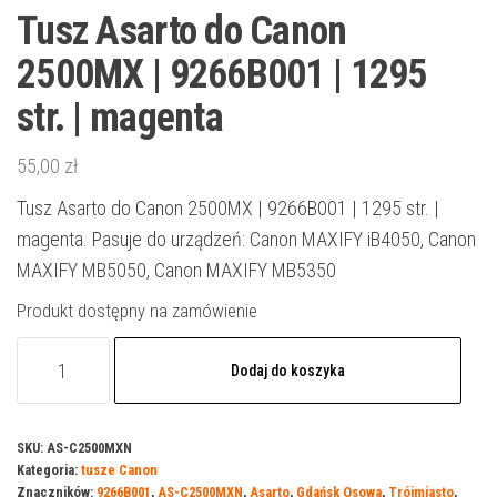
Tusz Asarto do Canon
2500MX | 9266B001 | 1295
str. | magenta
55,00
zł
Tusz Asarto do Canon 2500MX | 9266B001 | 1295 str. |
magenta. Pasuje do urządzeń: Canon MAXIFY iB4050, Canon
MAXIFY MB5050, Canon MAXIFY MB5350
Produkt dostępny na zamówienie
ilość
Dodaj do koszyka
Tusz
Asarto
do
SKU:
AS-C2500MXN
Kategoria:
tusze Canon
Canon
Znaczników:
9266B001
,
AS-C2500MXN
,
Asarto
,
Gdańsk Osowa
,
Trójmiasto
,