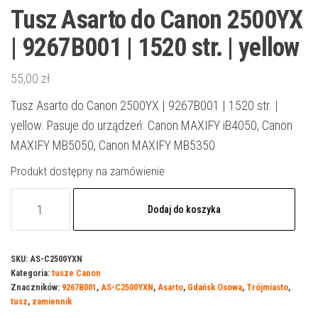
Tusz Asarto do Canon 2500YX
| 9267B001 | 1520 str. | yellow
55,00
zł
Tusz Asarto do Canon 2500YX | 9267B001 | 1520 str. |
yellow. Pasuje do urządzeń: Canon MAXIFY iB4050, Canon
MAXIFY MB5050, Canon MAXIFY MB5350
Produkt dostępny na zamówienie
ilość
Dodaj do koszyka
Tusz
Asarto
do
SKU:
AS-C2500YXN
Kategoria:
tusze Canon
Canon
Znaczników:
9267B001
,
AS-C2500YXN
,
Asarto
,
Gdańsk Osowa
,
Trójmiasto
,
2500YX
tusz
,
zamiennik
|