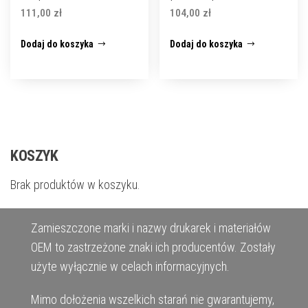
111,00
zł
104,00
zł
Dodaj do koszyka
Dodaj do koszyka
KOSZYK
Brak produktów w koszyku.
Zamieszczone marki i nazwy drukarek i materiałów
OEM to zastrzeżone znaki ich producentów. Zostały
użyte wyłącznie w celach informacyjnych.
Mimo dołożenia wszelkich starań nie gwarantujemy,