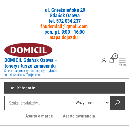
Przejdź
ul. Gnieźnieńska 29
do
Gdańsk Osowa
treści
tel. 5
72 034 237
fhudomicil@gmail.com
pon.-pt. 9:00 - 16:00
mapa dojazdu
0
DOMICIL Gdańsk Osowa –
tonery i tusze zamienniki
Menu
Sklep stacjonarny i online, dystrybutor
marki Asarto w Trójmieście.
Kategorie
Asarto o marce
Asarto gwarancja