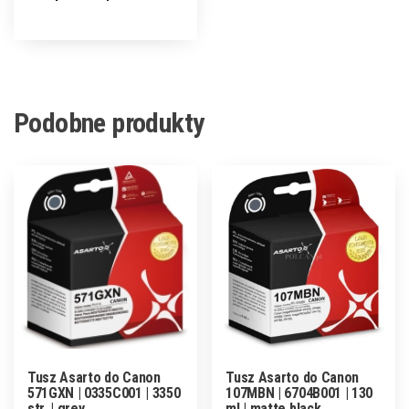
Podobne produkty
Tusz Asarto do Canon
Tusz Asarto do Canon
571GXN | 0335C001 | 3350
107MBN | 6704B001 | 130
str. | grey
ml | matte black