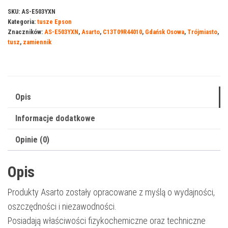
AS-
SKU:
AS-E503YXN
Kategoria:
tusze Epson
E503YXN
Znaczników:
AS-E503YXN
,
Asarto
,
C13T09R44010
,
Gdańsk Osowa
,
Trójmiasto
,
zamiennik
tusz
,
zamiennik
Epson
C13T09R44010,
yellow
(żółty),
Opis
470
Informacje dodatkowe
stron,
10,2
Opinie (0)
ml
Opis
Produkty Asarto zostały opracowane z myślą o wydajności,
oszczędności i niezawodności.
Posiadają właściwości fizykochemiczne oraz techniczne