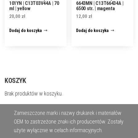
101YN | C13T03V44A | 70
6643MN | C13T66434A |
ml | yellow
6500 str. | magenta
20,00
zł
12,00
zł
Dodaj do koszyka
Dodaj do koszyka
KOSZYK
Brak produktów w koszyku.
Zamieszczone marki i nazwy drukarek i materiałów
OEM to zastrzeżone znaki ich producentów. Zostały
użyte wyłącznie w celach informacyjnych.