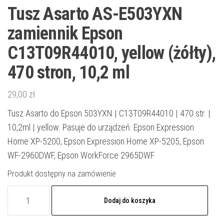
Tusz Asarto AS-E503YXN
zamiennik Epson
C13T09R44010, yellow (żółty),
470 stron, 10,2 ml
29,00
zł
Tusz Asarto do Epson 503YXN | C13T09R44010 | 470 str. |
10,2ml | yellow. Pasuje do urządzeń: Epson Expression
Home XP-5200, Epson Expression Home XP-5205, Epson
WF-2960DWF, Epson WorkForce 2965DWF
Produkt dostępny na zamówienie
ilość
Dodaj do koszyka
Tusz
Asarto