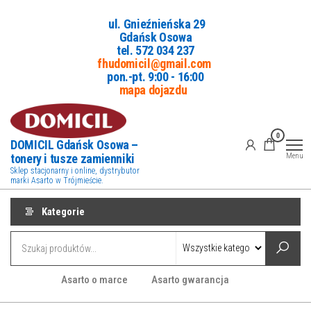
Przejdź
ul. Gnieźnieńska 29
do
Gdańsk Osowa
treści
tel. 5
72 034 237
fhudomicil@gmail.com
pon.-pt. 9:00 - 16:00
mapa dojazdu
0
DOMICIL Gdańsk Osowa –
tonery i tusze zamienniki
Menu
Sklep stacjonarny i online, dystrybutor
marki Asarto w Trójmieście.
Kategorie
Asarto o marce
Asarto gwarancja