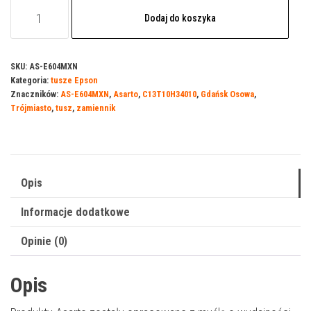
ilość
Dodaj do koszyka
Tusz
Asarto
do
SKU:
AS-E604MXN
Kategoria:
tusze Epson
Epson
Znaczników:
AS-E604MXN
,
Asarto
,
C13T10H34010
,
Gdańsk Osowa
,
604MXN
Trójmiasto
,
tusz
,
zamiennik
|
C13T10H34010
|
400
Opis
str.
Informacje dodatkowe
|
7ml
Opinie (0)
|
magenta
Opis