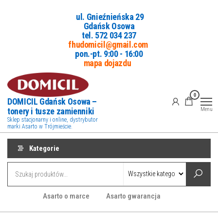
Przejdź
ul. Gnieźnieńska 29
do
Gdańsk Osowa
treści
tel. 5
72 034 237
fhudomicil@gmail.com
pon.-pt. 9:00 - 16:00
mapa dojazdu
0
DOMICIL Gdańsk Osowa –
tonery i tusze zamienniki
Menu
Sklep stacjonarny i online, dystrybutor
marki Asarto w Trójmieście.
Kategorie
Asarto o marce
Asarto gwarancja