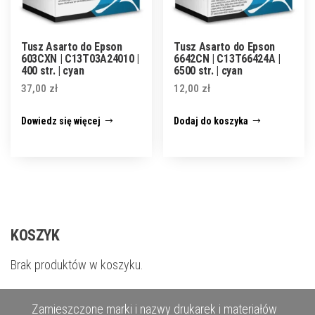
Tusz Asarto do Epson
Tusz Asarto do Epson
603CXN | C13T03A24010 |
6642CN | C13T66424A |
400 str. | cyan
6500 str. | cyan
37,00
zł
12,00
zł
Dowiedz się więcej
Dodaj do koszyka
KOSZYK
Brak produktów w koszyku.
Zamieszczone marki i nazwy drukarek i materiałów