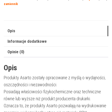
903XLC
zamiennik
|
T6M03AE
|
825
Opis
str.
Informacje dodatkowe
|
cyan
Opinie (0)
|
REF.
Opis
Produkty Asarto zostały opracowane z myślą o wydajności,
oszczędności i niezawodności.
Posiadają właściwości fizykochemiczne oraz techniczne
równe lub wyższe niż produkt producenta drukarki.
Oznacza to, że produkty Asarto pozwalają na wydrukowanie