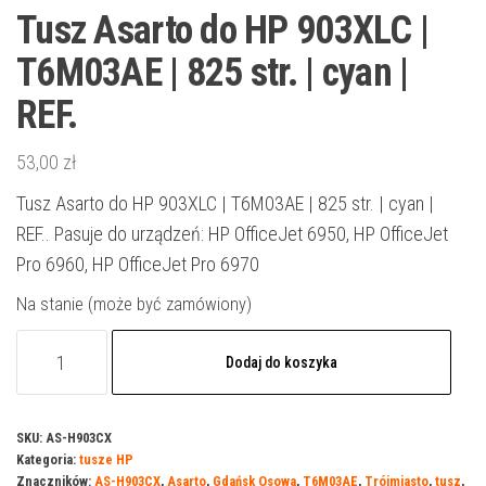
Tusz Asarto do HP 903XLC |
T6M03AE | 825 str. | cyan |
REF.
53,00
zł
Tusz Asarto do HP 903XLC | T6M03AE | 825 str. | cyan |
REF.. Pasuje do urządzeń: HP OfficeJet 6950, HP OfficeJet
Pro 6960, HP OfficeJet Pro 6970
Na stanie (może być zamówiony)
ilość
Dodaj do koszyka
Tusz
Asarto
do
SKU:
AS-H903CX
Kategoria:
tusze HP
HP
Znaczników:
AS-H903CX
,
Asarto
,
Gdańsk Osowa
,
T6M03AE
,
Trójmiasto
,
tusz
,