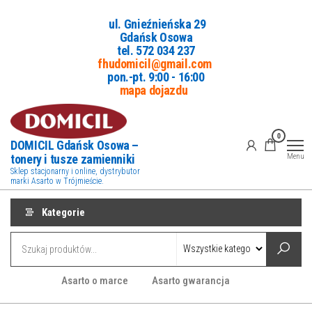
Przejdź
ul. Gnieźnieńska 29
do
Gdańsk Osowa
treści
tel. 5
72 034 237
fhudomicil@gmail.com
pon.-pt. 9:00 - 16:00
mapa dojazdu
0
DOMICIL Gdańsk Osowa –
tonery i tusze zamienniki
Menu
Sklep stacjonarny i online, dystrybutor
marki Asarto w Trójmieście.
Kategorie
Asarto o marce
Asarto gwarancja