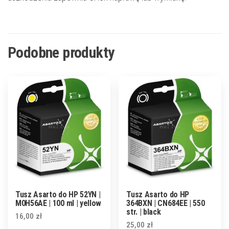
Podobne produkty
Tusz Asarto do HP 52YN |
Tusz Asarto do HP
M0H56AE | 100 ml | yellow
364BXN | CN684EE | 550
str. | black
16,00
zł
25,00
zł