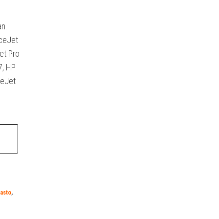
an.
iceJet
et Pro
7, HP
ceJet
asto
,