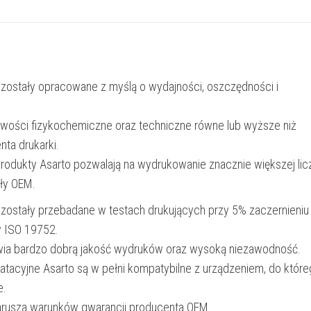
3YL81AE
|
825
str.
 zostały opracowane z myślą o wydajności, oszczędności i
|
cyan
iwości fizykochemiczne oraz techniczne równe lub wyższe niż
nta drukarki.
produkty Asarto pozwalają na wydrukowanie znacznie większej lic
ały OEM.
 zostały przebadane w testach drukujących przy 5% zaczernieniu
y ISO 19752.
wia bardzo dobrą jakość wydruków oraz wysoką niezawodność.
oatacyjne Asarto są w pełni kompatybilne z urządzeniem, do któr
e.
narusza warunków gwarancji producenta OEM.