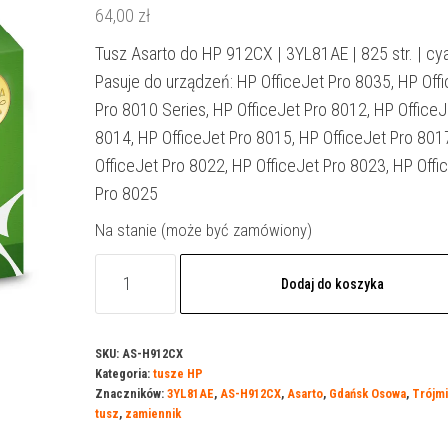
64,00
zł
Tusz Asarto do HP 912CX | 3YL81AE | 825 str. | cy
Pasuje do urządzeń: HP OfficeJet Pro 8035, HP Off
Pro 8010 Series, HP OfficeJet Pro 8012, HP OfficeJ
8014, HP OfficeJet Pro 8015, HP OfficeJet Pro 801
OfficeJet Pro 8022, HP OfficeJet Pro 8023, HP Offi
Pro 8025
Na stanie (może być zamówiony)
ilość
Dodaj do koszyka
Tusz
Asarto
do
SKU:
AS-H912CX
Kategoria:
tusze HP
HP
Znaczników:
3YL81AE
,
AS-H912CX
,
Asarto
,
Gdańsk Osowa
,
Trójmi
912CX
tusz
,
zamiennik
|