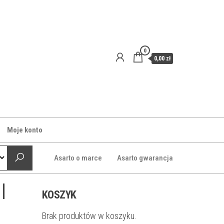
0
0,00 zł
Moje konto
Asarto o marce
Asarto gwarancja
|
KOSZYK
Brak produktów w koszyku.