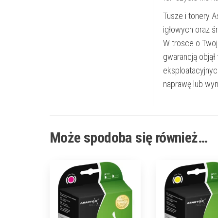
Tusze i tonery 
igłowych oraz ś
W trosce o Twoj
gwarancją objął
eksploatacyjnyc
naprawę lub wym
Może spodoba się również…