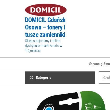
Przejdź
do
treści
DOMICIL Gdańsk
Osowa – tonery i
tusze zamienniki
Sklep stacjonarny i online,
dystrybutor marki Asarto w
Trójmieście.
Strona główn
Kategorie