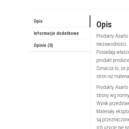
Opis
Opis
Informacje dodatkowe
Produkty Asarto
niezawodności.
Opinie (0)
Posiadają właśc
produkt produce
Oznacza to, że 
stron niż materi
Produkty Asarto
strony wg norm
Wynik przedsta
Materiały ekspl
są przeznaczon
Ich użycie nie 