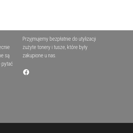
Przyjmujemy bezpłatnie do utylizacji
ecnie
zużyte tonery i tusze, które były
ne są
zakupione u nas.
ę pytać
Facebook