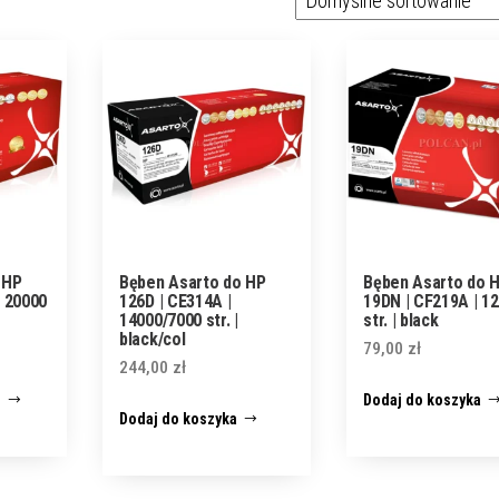
 HP
Bęben Asarto do HP
Bęben Asarto do 
| 20000
126D | CE314A |
19DN | CF219A | 1
14000/7000 str. |
str. | black
black/col
79,00
zł
244,00
zł
j
Dodaj do koszyka
Dodaj do koszyka