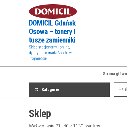
Przejdź
do
treści
DOMICIL Gdańsk
Osowa – tonery i
tusze zamienniki
Sklep stacjonarny i online,
dystrybutor marki Asarto w
Trójmieście.
Strona główn
Kategorie
Sklep
Wyświetlanie 21–40 z 1130 wyników