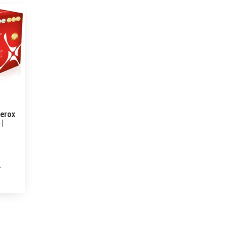
Xerox
 |