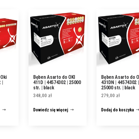
 Oki
Bęben Asarto do OKI
Bęben Asarto do O
 |
411D | 44574302 | 25000
431DN | 44574302 |
str. | black
25000 str. | black
348,00
zł
279,00
zł
j
Dowiedz się więcej
Dodaj do koszyka