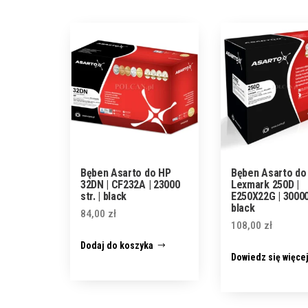
Bęben Asarto do HP
Bęben Asarto do
32DN | CF232A | 23000
Lexmark 250D |
str. | black
E250X22G | 30000 
black
84,00
zł
108,00
zł
Dodaj do koszyka
Dowiedz się więce