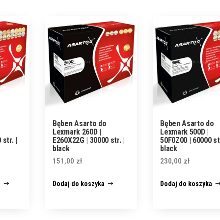
Bęben Asarto do
Bęben Asarto do
Lexmark 260D |
Lexmark 500D |
str. |
E260X22G | 30000 str. |
50F0Z00 | 60000 str
black
black
151,00
zł
230,00
zł
j
Dodaj do koszyka
Dodaj do koszyka