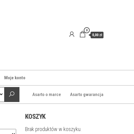
0
0,00 zł
Moje konto
Asarto o marce
Asarto gwarancja
KOSZYK
Brak produktów w koszyku.