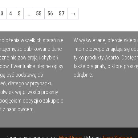
3
4
5
…
55
56
57
→
ołożenia wszelkich starań nie
W wyświetlanej ofercie sklepu
tujemy, że publikowane dane
internetowego znajdują się ob
czne nie zawierają uchybień
tylko produkty Asarto. Dostęp
ędów. Ewentualne błędne opisy
także oryginały, o które prosz
ogą być podstawą do
odrębnie.
eń, dlatego w przypadku
kolwiek wątpliwości prosimy
podjęciem decyzji o zakupie o
t z handlowcem.
Dumnie wspierane przez
WordPress
|
Motyw:
Envo Shopper