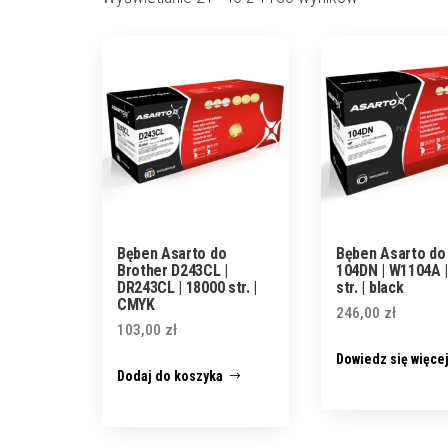
Bęben Asarto do
Bęben Asarto do
Brother D243CL |
104DN | W1104A 
DR243CL | 18000 str. |
str. | black
CMYK
246,00
zł
103,00
zł
Dowiedz się więce
Dodaj do koszyka