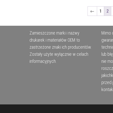
←
1
2
Zamieszczone marki i nazwy
Mimo d
drukarek i materiałów OEM to
gwaran
zastrzeżone znaki ich producentów.
techni
Zostały użyte wyłącznie w celach
lub bł
informacyjnych.
nie m
roszcz
jakich
przed 
kontak