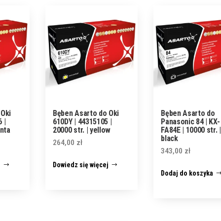
 Oki
Bęben Asarto do Oki
Bęben Asarto do
 |
610DY | 44315105 |
Panasonic 84 | KX-
enta
20000 str. | yellow
FA84E | 10000 str. |
black
264,00
zł
343,00
zł
j
Dowiedz się więcej
Dodaj do koszyka