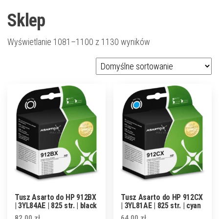
Sklep
Wyświetlanie 1081–1100 z 1130 wyników
Tusz Asarto do HP 912BX
Tusz Asarto do HP 912CX
| 3YL84AE | 825 str. | black
| 3YL81AE | 825 str. | cyan
82,00
zł
64,00
zł