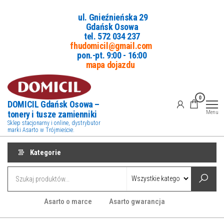
Przejdź
ul. Gnieźnieńska 29
do
Gdańsk Osowa
treści
tel. 5
72 034 237
fhudomicil@gmail.com
pon.-pt. 9:00 - 16:00
mapa dojazdu
0
DOMICIL Gdańsk Osowa –
tonery i tusze zamienniki
Menu
Sklep stacjonarny i online, dystrybutor
marki Asarto w Trójmieście.
Kategorie
Asarto o marce
Asarto gwarancja