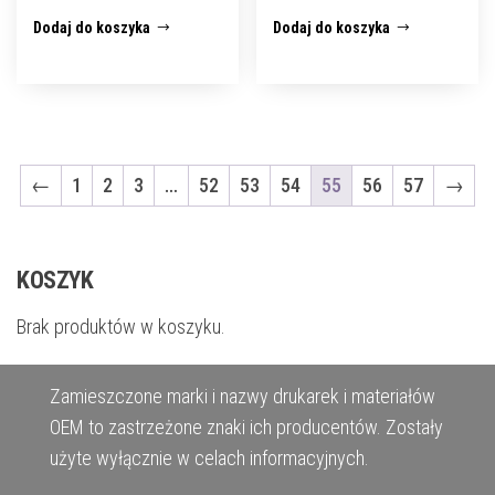
Dodaj do koszyka
Dodaj do koszyka
←
1
2
3
…
52
53
54
55
56
57
→
KOSZYK
Brak produktów w koszyku.
Zamieszczone marki i nazwy drukarek i materiałów
OEM to zastrzeżone znaki ich producentów. Zostały
użyte wyłącznie w celach informacyjnych.