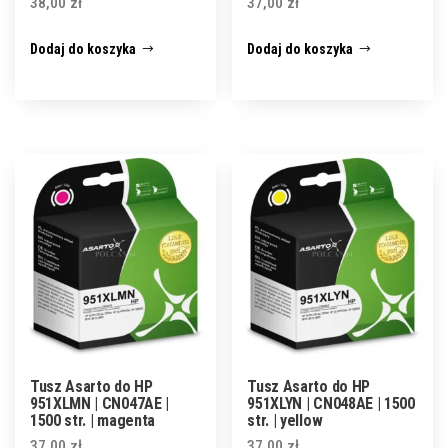
38,00
zł
37,00
zł
Dodaj do koszyka
Dodaj do koszyka
Tusz Asarto do HP
Tusz Asarto do HP
951XLMN | CN047AE |
951XLYN | CN048AE | 1500
1500 str. | magenta
str. | yellow
37,00
zł
37,00
zł