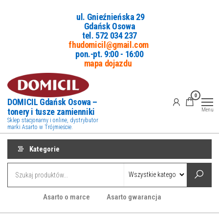
Przejdź
ul. Gnieźnieńska 29
do
Gdańsk Osowa
treści
tel. 5
72 034 237
fhudomicil@gmail.com
pon.-pt. 9:00 - 16:00
mapa dojazdu
0
DOMICIL Gdańsk Osowa –
tonery i tusze zamienniki
Menu
Sklep stacjonarny i online, dystrybutor
marki Asarto w Trójmieście.
Kategorie
Asarto o marce
Asarto gwarancja