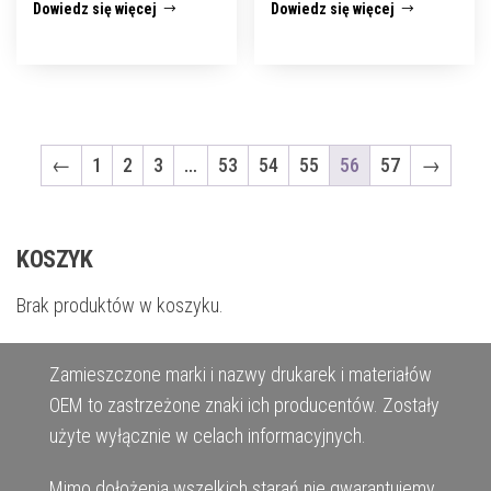
Dowiedz się więcej
Dowiedz się więcej
←
1
2
3
…
53
54
55
56
57
→
KOSZYK
Brak produktów w koszyku.
Zamieszczone marki i nazwy drukarek i materiałów
OEM to zastrzeżone znaki ich producentów. Zostały
użyte wyłącznie w celach informacyjnych.
Mimo dołożenia wszelkich starań nie gwarantujemy,