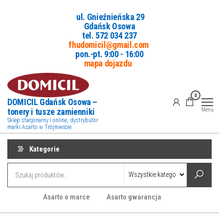
Przejdź
ul. Gnieźnieńska 29
do
Gdańsk Osowa
treści
tel. 5
72 034 237
fhudomicil@gmail.com
pon.-pt. 9:00 - 16:00
mapa dojazdu
0
DOMICIL Gdańsk Osowa –
tonery i tusze zamienniki
Menu
Sklep stacjonarny i online, dystrybutor
marki Asarto w Trójmieście.
Kategorie
Asarto o marce
Asarto gwarancja