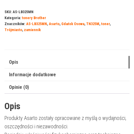
Asarto
do
SKU:
AS-LB325MN
Kategoria:
tonery Brother
Brother
Znaczników:
AS-LB325MN
,
Asarto
,
Gdańsk Osowa
,
TN325M
,
toner
,
325MN
Trójmiasto
,
zamiennik
|
TN325M
|
3500
Opis
str.
Informacje dodatkowe
|
magenta
Opinie (0)
Opis
Produkty Asarto zostały opracowane z myślą o wydajności,
oszczędności i niezawodności.