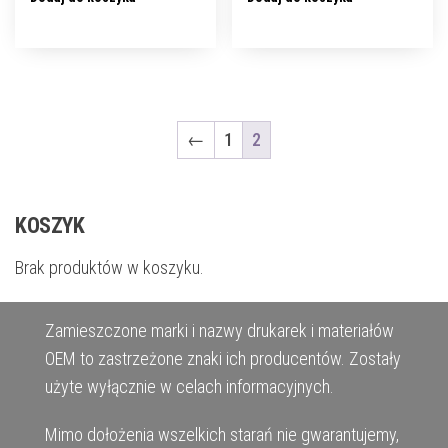
←
1
2
KOSZYK
Brak produktów w koszyku.
Zamieszczone marki i nazwy drukarek i materiałów
OEM to zastrzeżone znaki ich producentów. Zostały
użyte wyłącznie w celach informacyjnych.
Mimo dołożenia wszelkich starań nie gwarantujemy,