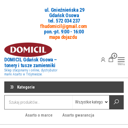
Przejdź
ul. Gnieźnieńska 29
do
Gdańsk Osowa
treści
tel. 5
72 034 237
fhudomicil@gmail.com
pon.-pt. 9:00 - 16:00
mapa dojazdu
0
DOMICIL Gdańsk Osowa –
tonery i tusze zamienniki
Menu
Sklep stacjonarny i online, dystrybutor
marki Asarto w Trójmieście.
Kategorie
Asarto o marce
Asarto gwarancja