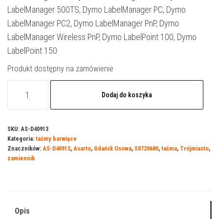
LabelManager 500TS, Dymo LabelManager PC, Dymo
LabelManager PC2, Dymo LabelManager PnP, Dymo
LabelManager Wireless PnP, Dymo LabelPoint 100, Dymo
LabelPoint 150
Produkt dostępny na zamówienie
ilość
Dodaj do koszyka
Taśma
Asarto
do
SKU:
AS-D40913
Kategoria:
taśmy barwiące
DYMO
Znaczników:
AS-D40913
,
Asarto
,
Gdańsk Osowa
,
S0720680
,
taśma
,
Trójmiasto
,
D9/7
zamiennik
|
S0720680
|
black/white
Opis