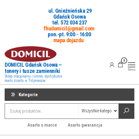
Przejdź
ul. Gnieźnieńska 29
do
Gdańsk Osowa
treści
tel. 5
72 034 237
fhudomicil@gmail.com
pon.-pt. 9:00 - 16:00
mapa dojazdu
0
DOMICIL Gdańsk Osowa –
tonery i tusze zamienniki
Menu
Sklep stacjonarny i online, dystrybutor
marki Asarto w Trójmieście.
Kategorie
Asarto o marce
Asarto gwarancja